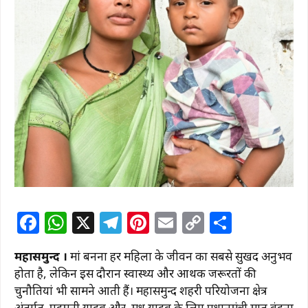
F
W
X
T
Pi
E
C
S
a
h
el
n
m
o
h
महासमुन्द ।
मां बनना हर महिला के जीवन का सबसे सुखद अनुभव
c
at
e
te
ai
p
ar
होता है, लेकिन इस दौरान स्वास्थ्य और आर्थिक जरूरतों की
e
s
g
re
l
y
e
चुनौतियां भी सामने आती हैं। महासमुन्द शहरी परियोजना क्षेत्र
अंतर्गत पदमनी यादव और मधु यादव के लिए प्रधानमंत्री मातृ वंदना