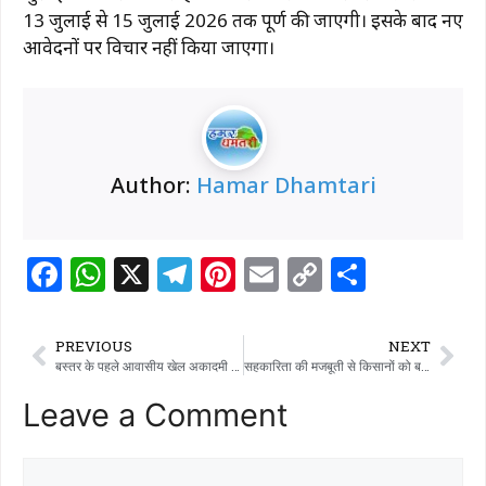
13 जुलाई से 15 जुलाई 2026 तक पूर्ण की जाएगी। इसके बाद नए
आवेदनों पर विचार नहीं किया जाएगा।
Author:
Hamar Dhamtari
F
W
X
T
Pi
E
C
S
a
h
el
n
m
o
h
c
at
e
te
ai
p
ar
PREVIOUS
NEXT
e
s
g
re
l
y
e
बस्तर के पहले आवासीय खेल अकादमी में प्रवेश के लिए चयन ट्रायल 28-29 मई को
सहकारिता की मजबूती से किसानों को बनाया जाए आत्मनिर्भर- मुख्य सचिव विकासशील
b
A
ra
st
Li
Leave a Comment
o
p
m
n
o
p
k