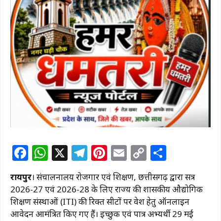
F
W
X
T
Pi
E
C
S
a
h
el
n
m
o
h
रायपुर
। संचालनालय रोजगार एवं प्रशिक्षण, छत्तीसगढ़ द्वारा सत्र
c
at
e
te
ai
p
ar
2026-27 एवं 2026-28 के लिए राज्य की शासकीय औद्योगिक
e
s
g
re
l
y
e
प्रशिक्षण संस्थाओं (ITI) की रिक्त सीटों पर प्रवेश हेतु ऑनलाइन
b
A
ra
st
Li
आवेदन आमंत्रित किए गए हैं। इच्छुक एवं पात्र अभ्यर्थी 29 मई