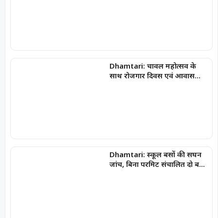
परिणाम और विद्यार्थियों की नियमित
उपस्थिति पर दिया जोर
Dhamtari: चावल महोत्सव के
साथ रोजगार दिवस एवं आवास
दिवस का होगा आयोजन
Dhamtari: स्कूल बसों की सघन
जांच, बिना परमिट संचालित दो बसों
पर 10 हजार रुपये का जुर्माना