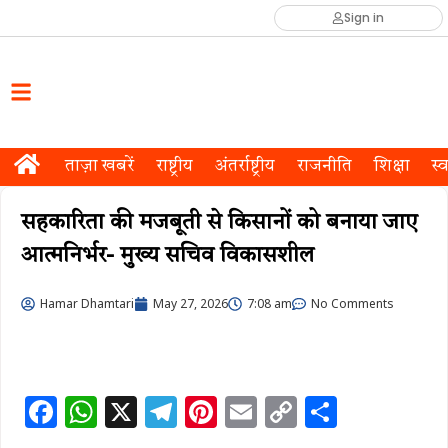
Sign in
ताज़ा खबरें
राष्ट्रीय
अंतर्राष्ट्रीय
राजनीति
शिक्षा
स्व
सहकारिता की मजबूती से किसानों को बनाया जाए
आत्मनिर्भर- मुख्य सचिव विकासशील
Hamar Dhamtari
May 27, 2026
7:08 am
No Comments
F
W
X
T
Pi
E
C
S
a
h
el
n
m
o
h