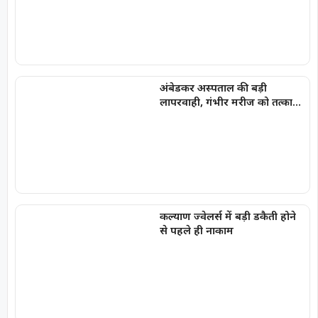
‘SPACERANI’ और ‘NEWS’ जैसे
नाम
अंबेडकर अस्पताल की बड़ी
लापरवाही, गंभीर मरीज को तत्काल
नहीं किया भर्ती
कल्याण ज्वेलर्स में बड़ी डकैती होने
से पहले ही नाकाम