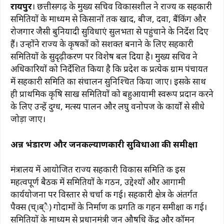
रायपुर
। छत्तीसगढ़ के मुख्य सचिव विकासशील ने राज्य की सहकारी
c
at
e
te
ai
p
ar
समितियों के माध्यम से किसानों तक खाद, बीज, दवा, बैंकिंग और
e
s
g
re
l
y
e
रोजगार जैसी बुनियादी सुविधाएं सुलभता से पहुंचाने के निर्देश दिए
b
A
ra
st
Li
हैं। उन्होंने राज्य के कृषकों को सशक्त बनाने के लिए सहकारी
समितियों के सुदृढ़ीकरण पर विशेष बल दिया है। मुख्य सचिव ने
o
p
m
n
अधिकारियों को निर्देशित किया है कि प्रदेश की प्रत्येक ग्राम पंचायत
o
p
k
में सहकारी समिति का संचालन सुनिश्चित किया जाए। इसके साथ
k
ही प्राथमिक कृषि साख समितियों को बहुआयामी स्वरूप प्रदान करने
के लिए उन्हें दुग्ध, मत्स्य पालन और लघु वनोपज के कार्यों से सीधे
जोड़ा जाए।
अन्न भंडारण और जनकल्याणकारी सुविधाओं की समीक्षा
मंत्रालय में आयोजित राज्य सहकारी विकास समिति की इस
महत्वपूर्ण बैठक में समितियों के गठन, उद्देश्यों और आगामी
कार्ययोजना पर विस्तार से चर्चा की गई। सहकारी क्षेत्र के अंतर्गत
पैक्स (च्।ब्ै) गोदामों के निर्माण की प्रगति की गहन समीक्षा की गई।
समितियों के माध्यम से प्रधानमंत्री जन औषधि केंद्र और कॉमन