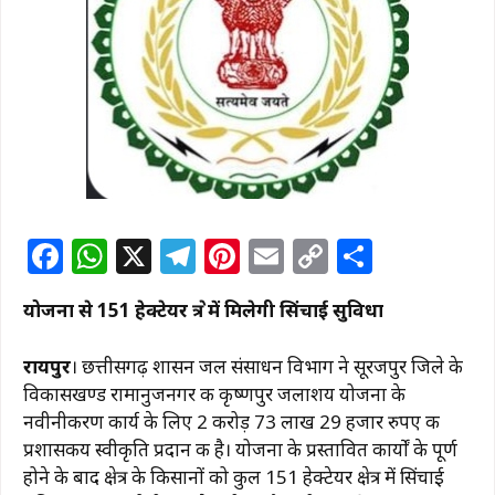
F
W
X
T
Pi
E
C
S
a
h
el
n
m
o
h
योजना से 151 हेक्टेयर क्षेत्र में मिलेगी सिंचाई सुविधा
c
at
e
te
ai
p
ar
e
s
g
re
l
y
e
रायपुर
। छत्तीसगढ़ शासन जल संसाधन विभाग ने सूरजपुर जिले के
b
A
ra
st
Li
विकासखण्ड रामानुजनगर की कृष्णपुर जलाशय योजना के
नवीनीकरण कार्य के लिए 2 करोड़ 73 लाख 29 हजार रुपए की
o
p
m
n
प्रशासकीय स्वीकृति प्रदान की है। योजना के प्रस्तावित कार्यों के पूर्ण
o
p
k
होने के बाद क्षेत्र के किसानों को कुल 151 हेक्टेयर क्षेत्र में सिंचाई