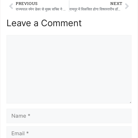
c
at
e
te
ai
p
ar
PREVIOUS
NEXT
e
s
g
re
l
y
e
राज्यपाल रमेन डेका से मुख्य सचिव ने की सौजन्य भेंट
रायपुर में विकसित होगा विश्वस्तरीय हॉस्पिटैलिटी एवं वेलनेस सेंटर
b
A
ra
st
Li
Leave a Comment
o
p
m
n
o
p
k
k