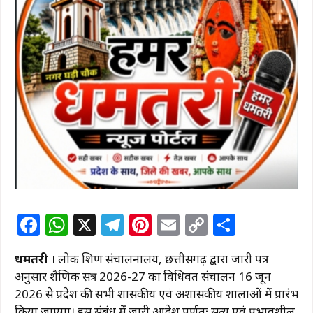
F
W
X
T
Pi
E
C
S
a
h
el
n
m
o
h
धमतरी
। लोक शिक्षण संचालनालय, छत्तीसगढ़ द्वारा जारी पत्र
c
at
e
te
ai
p
ar
अनुसार शैक्षणिक सत्र 2026-27 का विधिवत संचालन 16 जून
e
s
g
re
l
y
e
2026 से प्रदेश की सभी शासकीय एवं अशासकीय शालाओं में प्रारंभ
किया जाएगा। इस संबंध में जारी आदेश पूर्णतः सत्य एवं प्रभावशील