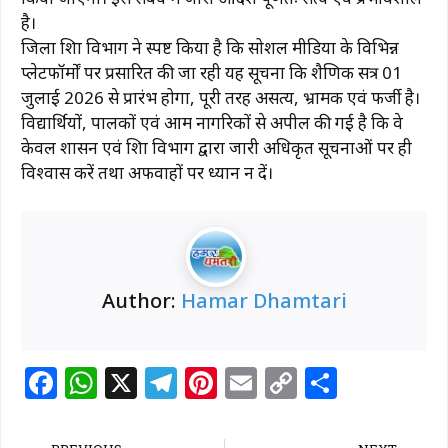
b
A
ra
st
Li
है।
o
p
m
n
जिला शिक्षा विभाग ने स्पष्ट किया है कि सोशल मीडिया के विभिन्न
o
p
k
प्लेटफॉर्मों पर प्रसारित की जा रही यह सूचना कि शैक्षणिक सत्र 01
k
जुलाई 2026 से प्रारंभ होगा, पूरी तरह असत्य, भ्रामक एवं फर्जी है।
विद्यार्थियों, पालकों एवं आम नागरिकों से अपील की गई है कि वे
केवल शासन एवं शिक्षा विभाग द्वारा जारी अधिकृत सूचनाओं पर ही
विश्वास करें तथा अफवाहों पर ध्यान न दें।
Author:
Hamar Dhamtari
F
W
X
T
Pi
E
C
S
a
h
el
n
m
o
h
c
at
e
te
ai
p
ar