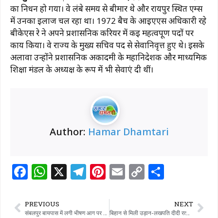
c
at
e
te
ai
p
ar
का निधन हो गया। वे लंबे समय से बीमार थे और रायपुर स्थित एम्स
e
s
g
re
l
y
e
में उनका इलाज चल रहा था। 1972 बैच के आईएएस अधिकारी रहे
b
A
ra
st
Li
बीकेएस रे ने अपने प्रशासनिक करियर में कई महत्वपूर्ण पदों पर
कार्य किया। वे राज्य के मुख्य सचिव पद से सेवानिवृत्त हुए थे। इसके
o
p
m
n
अलावा उन्होंने प्रशासनिक अकादमी के महानिदेशक और माध्यमिक
o
p
k
शिक्षा मंडल के अध्यक्ष के रूप में भी सेवाएं दी थीं।
k
Author:
Hamar Dhamtari
F
W
X
T
Pi
E
C
S
a
h
el
n
m
o
h
c
at
e
te
ai
p
ar
PREVIOUS
NEXT
संबलपुर बायपास में लगी भीषण आग पर धमतरी पुलिस की त्वरित कार्यवाही, बड़ा हादसा टला
बिहान से मिली उड़ान-लखपति दीदी रत्ना ठाकुर बनीं आत्मनिर्भरता की मिसाल