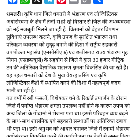
a
h
el
n
m
o
h
धमतरी
। कृषि प्रधान जिले धमतरी में भंडारण एवं लॉजिस्टिक्स
c
at
e
te
ai
p
ar
अधोसंरचना के क्षेत्र में तेजी से हो रहे विस्तार से जिले की अर्थव्यवस्था
e
s
g
re
l
y
e
को नई मजबूती मिलने जा रही है। किसानों को बेहतर विपणन
b
A
ra
st
Li
सुविधाएं उपलब्ध कराने, कृषि उपज के सुरक्षित भंडारण तथा
परिवहन व्यवस्था को सुदृढ़ बनाने की दिशा में राष्ट्रीय सहकारी
o
p
m
n
उपभोक्ता महासंघ (एनसीसीएफ) एवं छत्तीसगढ़ राज्य भंडारण गृह
o
p
k
निगम (एसडब्ल्यूसी) के सहयोग से जिले में कुल 30 हजार मीट्रिक
k
टन की अतिरिक्त वैज्ञानिक भंडारण क्षमता विकसित की जा रही है।
यह पहल धमतरी को प्रदेश के प्रमुख वेयरहाउसिंग एवं कृषि
लॉजिस्टिक्स केंद्रों में स्थापित करने की दिशा में महत्वपूर्ण कदम
मानी जा रही है।
गत वर्षों में रबी फसलों, विशेषकर चने के रिकॉर्ड उपार्जन के दौरान
जिले में पर्याप्त भंडारण क्षमता उपलब्ध नहीं होने के कारण उपज को
अन्य जिलों के गोदामों में भेजना पड़ा था। इससे परिवहन व्यय बढ़ने
के साथ-साथ प्रशासनिक एवं सहकारी संस्थाओं पर अतिरिक्त दबाव
भी पड़ा था। इसी अनुभव को आधार बनाकर जिले में स्थायी भंडारण
अधोसंरचना विकसित करने की कार्ययोजना पर तेजी से अमल किया