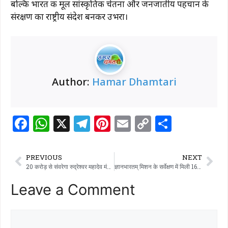
बल्कि भारत की मूल सांस्कृतिक चेतना और जनजातीय पहचान के
संरक्षण का राष्ट्रीय संदेश बनकर उभरा।
Author:
Hamar Dhamtari
F
W
X
T
Pi
E
C
S
a
h
el
n
m
o
h
c
at
e
te
ai
p
ar
PREVIOUS
NEXT
e
s
g
re
l
y
e
20 करोड़ से संवरेगा रुद्रेश्वर महादेव मंदिर परिसर, धमतरी को मिलेगी नई पहचान
ज्ञानभारतम् मिशन के सर्वेक्षण में मिली 16वीं शताब्दी की कल्चुरीकालीन 400 वर्ष पुरानी पांडुलिपि
b
A
ra
st
Li
Leave a Comment
o
p
m
n
o
p
k