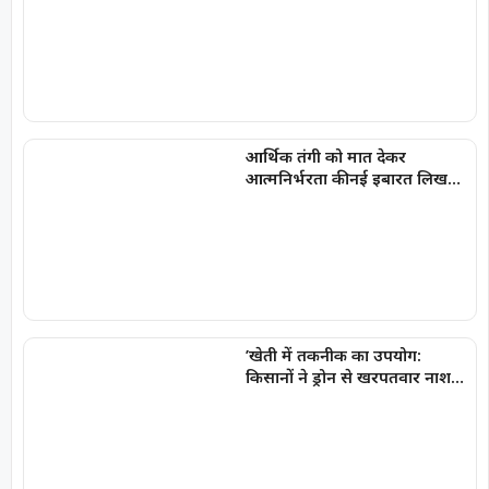
आर्थिक तंगी को मात देकर
आत्मनिर्भरता की नई इबारत लिख
रही हैं प्रमिला दीदी
’खेती में तकनीक का उपयोग:
किसानों ने ड्रोन से खरपतवार नाशक
का छिड़काव कर 40 हेक्टेयर में
बचाया समय और श्रम’