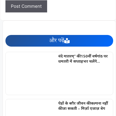
और पढ़ें
वंदे मातरम्” की 150वीं वर्षगांठ पर
धमतरी में सप्ताहभर चलेंगे
राष्ट्रभक्ति और सांस्कृतिक कार्यक्रम
पेड़ों के बग़ैर जीवन की कल्पना नहीं
की जा सकती – मिर्ज़ा एजाज़ बेग