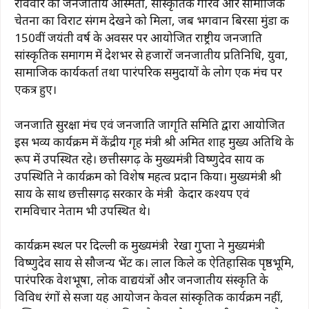
रविवार को जनजातीय अस्मिता, सांस्कृतिक गौरव और सामाजिक
e
s
g
re
l
y
e
चेतना का विराट संगम देखने को मिला, जब भगवान बिरसा मुंडा की
b
A
ra
st
Li
150वीं जयंती वर्ष के अवसर पर आयोजित राष्ट्रीय जनजाति
सांस्कृतिक समागम में देशभर से हजारों जनजातीय प्रतिनिधि, युवा,
o
p
m
n
सामाजिक कार्यकर्ता तथा पारंपरिक समुदायों के लोग एक मंच पर
o
p
k
एकत्र हुए।
k
जनजाति सुरक्षा मंच एवं जनजाति जागृति समिति द्वारा आयोजित
इस भव्य कार्यक्रम में केंद्रीय गृह मंत्री श्री अमित शाह मुख्य अतिथि के
रूप में उपस्थित रहे। छत्तीसगढ़ के मुख्यमंत्री विष्णुदेव साय की
उपस्थिति ने कार्यक्रम को विशेष महत्व प्रदान किया। मुख्यमंत्री श्री
साय के साथ छत्तीसगढ़ सरकार के मंत्री केदार कश्यप एवं
रामविचार नेताम भी उपस्थित थे।
कार्यक्रम स्थल पर दिल्ली की मुख्यमंत्री रेखा गुप्ता ने मुख्यमंत्री
विष्णुदेव साय से सौजन्य भेंट की। लाल किले की ऐतिहासिक पृष्ठभूमि,
पारंपरिक वेशभूषा, लोक वाद्ययंत्रों और जनजातीय संस्कृति के
विविध रंगों से सजा यह आयोजन केवल सांस्कृतिक कार्यक्रम नहीं,