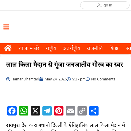
Sign in
ताज़ा खबरें
राष्ट्रीय
अंतर्राष्ट्रीय
राजनीति
शिक्षा
स्व
लाल किला मैदान से गूंजा जनजातीय गौरव का स्वर
Hamar Dhamtari
May 24, 2026
9:27 pm
No Comments
F
W
X
T
Pi
E
C
S
a
h
el
n
m
o
h
रायपुर
। देश की राजधानी दिल्ली के ऐतिहासिक लाल किला मैदान में
c
at
e
te
ai
p
ar