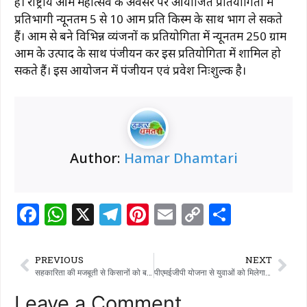
है। राष्ट्रीय आम महोत्सव के अवसर पर आयोजित प्रतियोगिता में
प्रतिभागी न्यूनतम 5 से 10 आम प्रति किस्म के साथ भाग ले सकते
हैं। आम से बने विभिन्न व्यंजनों की प्रतियोगिता में न्यूनतम 250 ग्राम
आम के उत्पाद के साथ पंजीयन कर इस प्रतियोगिता में शामिल हो
सकते हैं। इस आयोजन में पंजीयन एवं प्रवेश निःशुल्क है।
Author:
Hamar Dhamtari
F
W
X
T
Pi
E
C
S
a
h
el
n
m
o
h
c
at
e
te
ai
p
ar
PREVIOUS
NEXT
e
s
g
re
l
y
e
सहकारिता की मजबूती से किसानों को बनाया जाए आत्मनिर्भर- मुख्य सचिव विकासशील
पीएमईजीपी योजना से युवाओं को मिलेगा स्वरोजगार का अवसर
b
A
ra
st
Li
Leave a Comment