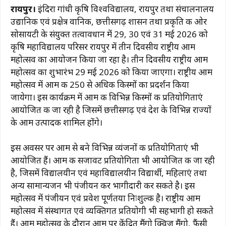
a
h
el
n
m
o
h
रायपुर।
इंदिरा गांधी कृषि विश्वविद्यालय, रायपुर तथा संचालनालय
c
at
e
te
ai
p
ar
उद्यानिकी एवं प्रक्षेत्र वानिकी, छत्तीसगढ़ शासन तथा प्रकृति की ओर
e
s
g
re
l
y
e
सोसायटी के संयुक्त तत्वावधान में 29, 30 एवं 31 मई 2026 को
b
A
ra
st
Li
कृषि महाविद्यालय परिसर रायपुर में तीन दिवसीय राष्ट्रीय आम
महोत्सव का आयोजन किया जा रहा है। तीन दिवसीय राष्ट्रीय आम
o
p
m
n
महोत्सव का शुभारंभ 29 मई 2026 को किया जाएगा। राष्ट्रीय आम
o
p
k
महोत्सव में आम की 250 से अधिक किस्मों का प्रदर्शन किया
k
जायेगा। इस कार्यक्रम में आम की विभिन्न किस्मों की प्रतियोगिताएं
आयोजित की जा रही है जिसमें छत्तीसगढ़ एवं देश के विभिन्न राज्यों
के आम उत्पादक शामिल होंगे।
इस अवसर पर आम से बने विभिन्न व्यंजनों की प्रतियोगिताएं भी
आयोजित हैं। आम की सजावट प्रतियोगिता भी आयोजित की जा रही
है, जिसमें विद्यालयीन एवं महाविद्यालयीन विद्यार्थी, महिलाएं तथा
अन्य सामान्यजन भी पंजीयन कर भागीदारी कर सकते है। इस
महोत्सव में पंजीयन एवं प्रवेश पूर्णतया निःशुल्क है। राष्ट्रीय आम
महोत्सव में संस्थागत एवं व्यक्तिगत प्रतियोगी भी सहभागी हो सकते
हैं। आम महोत्सव के दौरान आम पर केंद्रित मैंगो क्विज़ मैंगो, फैंसी