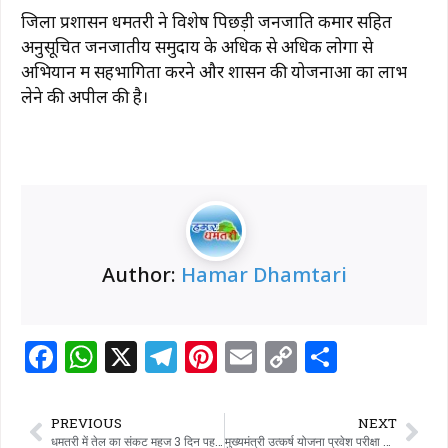
जिला प्रशासन धमतरी ने विशेष पिछड़ी जनजाति कमार सहित
अनुसूचित जनजातीय समुदाय के अधिक से अधिक लोगों से
अभियान में सहभागिता करने और शासन की योजनाओं का लाभ
लेने की अपील की है।
Author:
Hamar Dhamtari
F
W
X
T
Pi
E
C
S
a
h
el
n
m
o
h
c
at
e
te
ai
p
ar
PREVIOUS
NEXT
धमतरी में तेल का संकट महज 3 दिन पहले शुरू,लेकिन मदिरा संकट को 3 सप्ताह…
मुख्यमंत्री उत्कर्ष योजना प्रवेश परीक्षा 26 जुलाई को