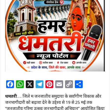
F
W
X
T
Pi
E
C
S
a
h
el
n
m
o
h
धमतरी
…. जिले में जनजातीय समुदायों के सर्वांगीण विकास और
c
at
e
te
ai
p
ar
जनभागीदारी को बढ़ावा देने के उद्देश्य से 19 से 25 मई तक
e
s
g
re
l
y
e
‘‘जनजातीय गरिमा उत्सव जनभागीदारी अभियान’’ आयोजित किया