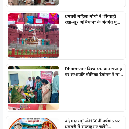
धमतरी महिला मोर्चा ने “सिपाही
रक्षा-सूत्र अभियान” के अंतर्गत पुलिस
जवानों को बांधा रक्षा-सूत्र
Dhamtari: विश्व स्तनपान सप्ताह
पर सभापति मोनिका देवांगन ने मातृ
एवं शिशु स्वास्थ्य के प्रति जागरूकता
का दिया संदेश
वंदे मातरम्” की 150वीं वर्षगांठ पर
धमतरी में सप्ताहभर चलेंगे