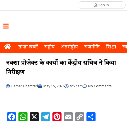
Sign in
ताज़ा खबरें
राष्ट्रीय
अंतर्राष्ट्रीय
राजनीति
शिक्षा
स्व
नक्शा प्रोजेक्ट के कार्यों का केंद्रीय सचिव ने किया
निरीक्षण
Hamar Dhamtari
May 15, 2026
9:57 am
No Comments
F
W
X
T
Pi
E
C
S
a
h
el
n
m
o
h