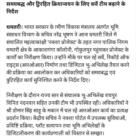
समयबद्ध और त्रुटिरहित क्रियान्वयन के लिए सर्वे टीम बढ़ाने के
c
at
e
te
ai
p
ar
निर्देश
e
s
g
re
l
y
e
b
A
ra
st
Li
धमतरी
। भारत सरकार के ग्रामीण विकास मंत्रालय अंतर्गत भूमि
संसाधन विभाग के सचिव नरेंद्र भूषण ने आज धमतरी जिले में
o
p
m
n
संचालित महत्वाकांक्षी ‘नक्शा प्रोजेक्ट’ के तहत नगर पालिक निगम
o
p
k
धमतरी क्षेत्र के आकाशगंगा कॉलोनी, गोकुलपुर पहुंचकर प्रोजेक्ट के
k
कार्यों का निरीक्षण किया। उन्होंने मौके पर चल रहे सर्वे, रिकॉर्ड ऑफ
राइट्स (आरओआर) निर्माण तथा डिजिटल भू-अभिलेख तैयार करने
की प्रक्रिया का अवलोकन कर अधिकारियों को समयबद्ध एवं
त्रुटिरहित कार्य सुनिश्चित करने के निर्देश दिए।
निरीक्षण के दौरान राज्य स्तर से संचालक भू-अभिलेख रायपुर
विनित नंदनवार सहित उनकी टीम भी उपस्थित रही। अधिकारियों ने
श्री डोमार सिंह साहू के मकान में चल रहे आरओआर कार्य का प्रत्यक्ष
प्रदर्शन किया। केंद्रीय सचिव ने नक्शा पोर्टल में उपलब्ध सुविधाओं,
प्रविष्टि प्रक्रिया, प्लॉट सत्यापन तथा भूमि अभिलेखों के
डिजिटलीकरण की कार्यप्रणाली को विस्तार से समझा।