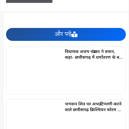
और पढ़ें
विधायक अजय चंद्राकर ने बयान,
कहा- छत्तीसगढ़ में धर्मांतरण के बड़े
रैकेट का अरुण पन्नालाल सरगना है
भगवान शिव पर अभद्र टिप्पणी करने
वाले छत्तीसगढ़ क्रिश्चियन फोरम के
अध्यक्ष अरुण पन्नालाल गिरफ्तार