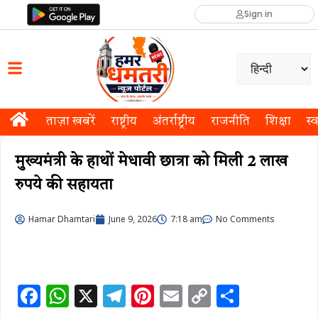
Sign in
ताज़ा खबरें
राष्ट्रीय
अंतर्राष्ट्रीय
राजनीति
शिक्षा
स्व
मुख्यमंत्री के हाथों मेधावी छात्रा को मिली 2 लाख
रुपये की सहायता
Hamar Dhamtari
June 9, 2026
7:18 am
No Comments
F
W
X
T
Pi
E
C
S