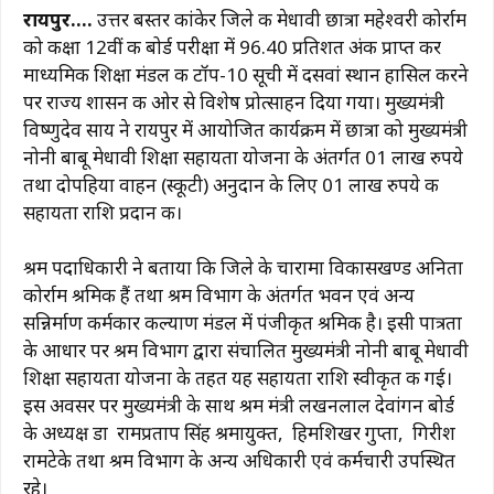
a
h
el
n
m
o
h
रायपुर….
उत्तर बस्तर कांकेर जिले की मेधावी छात्रा महेश्वरी कोर्राम
c
at
e
te
ai
p
ar
को कक्षा 12वीं की बोर्ड परीक्षा में 96.40 प्रतिशत अंक प्राप्त कर
e
s
g
re
l
y
e
माध्यमिक शिक्षा मंडल की टॉप-10 सूची में दसवां स्थान हासिल करने
b
A
ra
st
Li
पर राज्य शासन की ओर से विशेष प्रोत्साहन दिया गया। मुख्यमंत्री
विष्णुदेव साय ने रायपुर में आयोजित कार्यक्रम में छात्रा को मुख्यमंत्री
o
p
m
n
नोनी बाबू मेधावी शिक्षा सहायता योजना के अंतर्गत 01 लाख रुपये
o
p
k
तथा दोपहिया वाहन (स्कूटी) अनुदान के लिए 01 लाख रुपये की
k
सहायता राशि प्रदान की।
श्रम पदाधिकारी ने बताया कि जिले के चारामा विकासखण्ड
अनिता
कोर्राम श्रमिक हैं तथा श्रम विभाग के अंतर्गत भवन एवं अन्य
सन्निर्माण कर्मकार कल्याण मंडल में पंजीकृत श्रमिक है। इसी पात्रता
के आधार पर श्रम विभाग द्वारा संचालित मुख्यमंत्री नोनी बाबू मेधावी
शिक्षा सहायता योजना के तहत यह सहायता राशि स्वीकृत की गई।
इस अवसर पर मुख्यमंत्री के साथ श्रम मंत्री लखनलाल देवांगन बोर्ड
के अध्यक्ष डा रामप्रताप सिंह श्रमायुक्त, हिमशिखर गुप्ता, गिरीश
रामटेके तथा श्रम विभाग के अन्य अधिकारी एवं कर्मचारी उपस्थित
रहे।