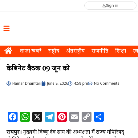
Sign in
ताज़ा खबरें
राष्ट्रीय
अंतर्राष्ट्रीय
राजनीति
शिक्षा
स्व
केबिनेट बैठक 09 जून को
Hamar Dhamtari
June 8, 2026
4:58 pm
No Comments
F
W
X
T
Pi
E
C
S
a
h
el
n
m
o
h
रायपुर।
मुख्यमंत्री विष्णु देव साय की अध्यक्षता में राज्य मंत्रिपरिषद्
c
at
e
te
ai
p
ar