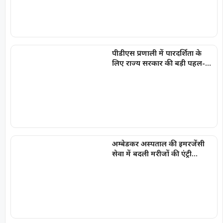
पीडीएस प्रणाली में पारदर्शिता के
लिए राज्य सरकार की बड़ी पहल-
रायपुर, दुर्ग और बिलासपुर में तीन
‘अन्नपूर्ति ग्रेन एटीएम‘ का शुभारंभ
अम्बेडकर अस्पताल की इमरजेंसी
सेवा में बदली मरीजों की एंट्री
व्यवस्था, गंभीर मरीजों को सीएमओ
कक्ष से मिलेगा सीधा प्रवेश