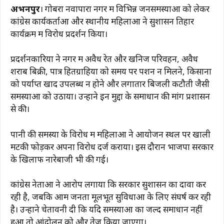
a
h
el
n
m
o
h
अभनपुर
। गोबरा नवापारा नगर में विभिन्न जनसमस्याओं को लेकर
c
at
e
te
ai
p
ar
कांग्रेस कार्यकर्ताओं और स्थानीय महिलाओं ने सुशासन तिहार
e
s
g
re
l
y
e
कार्यक्रम में विरोध प्रदर्शन किया।
b
A
ra
st
Li
प्रदर्शनकारियों ने नगर में अवैध रेत और खनिज परिवहन, अवैध
o
p
m
n
शराब बिक्री, पात्र हितग्राहियों को समय पर पेंशन न मिलने, किसानों
o
p
k
को पर्याप्त खाद उपलब्ध न होने और लगातार बिजली कटौती जैसी
k
समस्याओं को उठाया। उन्होंने इन मुद्दों के समाधान की मांग प्रशासन
से की।
पानी की समस्या के विरोध में महिलाओं ने आयोजन स्थल पर खाली
मटकी फोड़कर अपना विरोध दर्ज कराया। इस दौरान भाजपा सरकार
के खिलाफ नारेबाजी भी की गई।
कांग्रेस नेताओं ने आरोप लगाया कि सरकार सुशासन का दावा कर
रही है, जबकि आम जनता मूलभूत सुविधाओं के लिए संघर्ष कर रही
है। उन्होंने चेतावनी दी कि यदि समस्याओं का जल्द समाधान नहीं
हुआ तो आंदोलन को और तेज किया जाएगा।