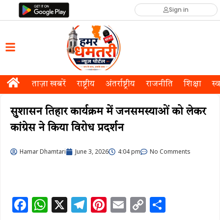
Sign in
ताज़ा खबरें
राष्ट्रीय
अंतर्राष्ट्रीय
राजनीति
शिक्षा
स्व
सुशासन तिहार कार्यक्रम में जनसमस्याओं को लेकर
कांग्रेस ने किया विरोध प्रदर्शन
Hamar Dhamtari
June 3, 2026
4:04 pm
No Comments
F
W
X
T
Pi
E
C
S