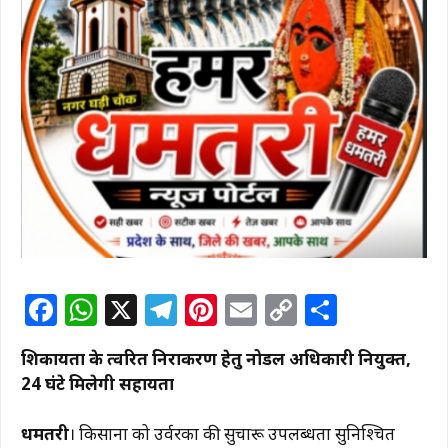
F
W
X
T
Pi
E
C
S
a
h
el
n
m
o
h
शिकायतों के त्वरित निराकरण हेतु नोडल अधिकारी नियुक्त,
c
at
e
te
ai
p
ar
24 घंटे मिलेगी सहायता
e
s
g
re
l
y
e
b
A
ra
st
Li
धमतरी
। किसानों को उर्वरकों की सुचारू उपलब्धता सुनिश्चित