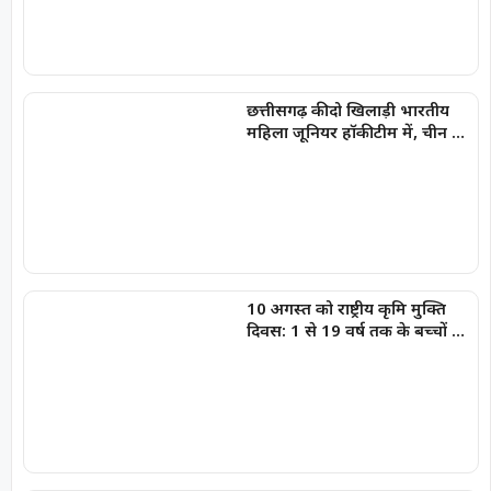
छत्तीसगढ़ की दो खिलाड़ी भारतीय
महिला जूनियर हॉकी टीम में, चीन में
होने वाले एशिया कप में दिखाएंगी
दम
10 अगस्त को राष्ट्रीय कृमि मुक्ति
दिवस: 1 से 19 वर्ष तक के बच्चों को
निःशुल्क दी जाएगी एल्बेंडाजोल