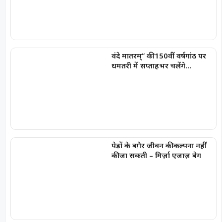
वंदे मातरम्” की 150वीं वर्षगांठ पर
धमतरी में सप्ताहभर चलेंगे
राष्ट्रभक्ति और सांस्कृतिक कार्यक्रम
पेड़ों के बग़ैर जीवन की कल्पना नहीं
की जा सकती – मिर्ज़ा एजाज़ बेग