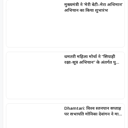
मुख्यमंत्री ने ‘मेरी बेटी–मेरा अभिमान’
अभियान का किया शुभारंभ
धमतरी महिला मोर्चा ने “सिपाही
रक्षा-सूत्र अभियान” के अंतर्गत पुलिस
जवानों को बांधा रक्षा-सूत्र
Dhamtari: विश्व स्तनपान सप्ताह
पर सभापति मोनिका देवांगन ने मातृ
एवं शिशु स्वास्थ्य के प्रति जागरूकता
का दिया संदेश