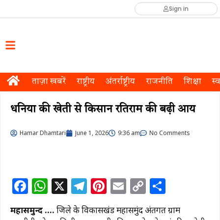
Sign in
ताज़ा खबरें
राष्ट्रीय
अंतर्राष्ट्रीय
राजनीति
शिक्षा
स्व
धनिया की खेती से किसान रतिराम की बढ़ी आय
Hamar Dhamtari
June 1, 2026
9:36 am
No Comments
F
W
X
T
Pi
E
C
S
a
h
el
n
m
o
h
महासमुन्द ….
जिले के विकासखंड महासमुंद अंतर्गत ग्राम
c
at
e
te
ai
p
ar