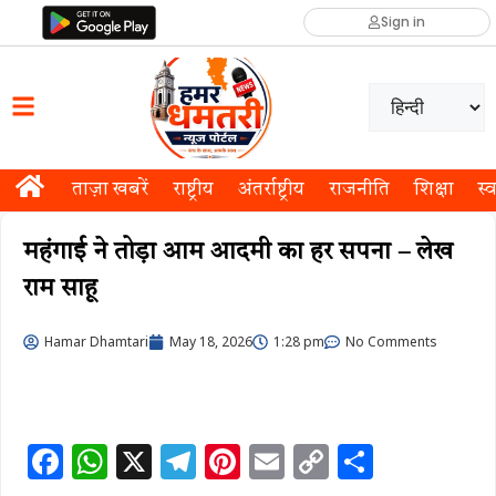
Sign in
ताज़ा खबरें
राष्ट्रीय
अंतर्राष्ट्रीय
राजनीति
शिक्षा
स्व
महंगाई ने तोड़ा आम आदमी का हर सपना – लेख
राम साहू
Hamar Dhamtari
May 18, 2026
1:28 pm
No Comments
F
W
X
T
Pi
E
C
S