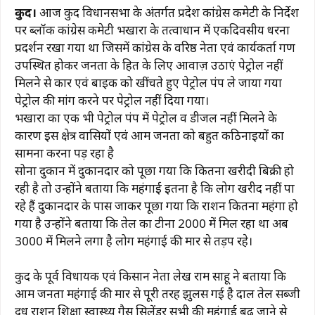
a
h
el
n
m
o
h
कुरूद।
आज कुरूद विधानसभा के अंतर्गत प्रदेश कांग्रेस कमेटी के निर्देश
c
at
e
te
ai
p
ar
पर ब्लॉक कांग्रेस कमेटी भखारा के तत्वाधान में एकदिवसीय धरना
e
s
g
re
l
y
e
प्रदर्शन रखा गया था जिसमें कांग्रेस के वरिष्ठ नेता एवं कार्यकर्ता गण
b
A
ra
st
Li
उपस्थित होकर जनता के हित के लिए आवाज़ उठाएं पेट्रोल नहीं
मिलने से कार एवं बाइक को खींचते हुए पेट्रोल पंप ले जाया गया
o
p
m
n
पेट्रोल की मांग करने पर पेट्रोल नहीं दिया गया।
o
p
k
भखारा का एक भी पेट्रोल पंप में पेट्रोल व डीजल नहीं मिलने के
k
कारण इस क्षेत्र वासियों एवं आम जनता को बहुत कठिनाइयों का
सामना करना पड़ रहा है
सोना दुकान में दुकानदार को पूछा गया कि कितना खरीदी बिक्री हो
रही है तो उन्होंने बताया कि महंगाई इतना है कि लोग खरीद नहीं पा
रहे हैं दुकानदार के पास जाकर पूछा गया कि राशन कितना महंगा हो
गया है उन्होंने बताया कि तेल का टीना 2000 में मिल रहा था अब
3000 में मिलने लगा है लोग महंगाई की मार से तड़प रहे।
कुरूद के पूर्व विधायक एवं किसान नेता लेख राम साहू ने बताया कि
आम जनता महंगाई की मार से पूरी तरह झुलस गई है दाल तेल सब्जी
दूध राशन शिक्षा स्वास्थ्य गैस सिलेंडर सभी की महंगाई बढ़ जाने से