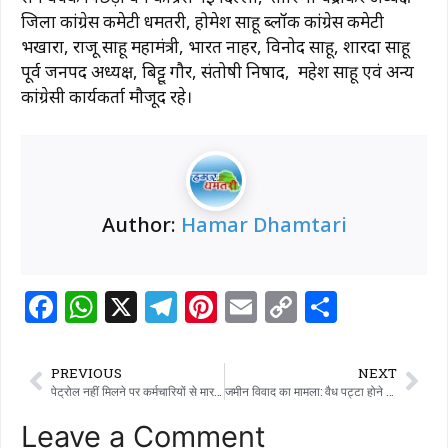
जिला कांग्रेस कमेटी धमतरी, होमेश साहू ब्लॉक कांग्रेस कमेटी
भखारा, राजू साहू महामंत्री, भारत नाहर, विनोद साहू, शारदा साहू
पूर्व जनपद अध्यक्ष, बिट्टू गौर, संतोषी निषाद, महेश साहू एवं अन्य
कांग्रेसी कार्यकर्ता मौजूद रहे।
Author:
Hamar Dhamtari
F
W
X
T
Pi
E
C
S
a
h
el
n
m
o
h
c
at
e
te
ai
p
ar
PREVIOUS
NEXT
e
s
g
re
l
y
e
पेट्रोल नहीं मिलने पर कर्मचारियों से मारपीट, मामला दर्ज
जमीन विवाद का मामला: वैध पट्टा होने के बावजूद बेदखली वारंट
b
A
ra
st
Li
Leave a Comment