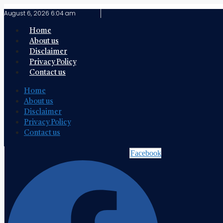
Skip
August 6, 2026 6:04 am
to
content
Home
About us
Disclaimer
Privacy Policy
Contact us
Home
About us
Disclaimer
Privacy Policy
Contact us
Facebook