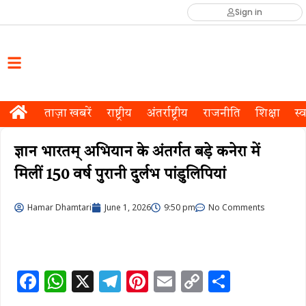
Sign in
ताज़ा खबरें
राष्ट्रीय
अंतर्राष्ट्रीय
राजनीति
शिक्षा
स्व
ज्ञान भारतम् अभियान के अंतर्गत बड़े कनेरा में
मिलीं 150 वर्ष पुरानी दुर्लभ पांडुलिपियां
Hamar Dhamtari
June 1, 2026
9:50 pm
No Comments
F
W
X
T
Pi
E
C
S
a
h
el
n
m
o
h