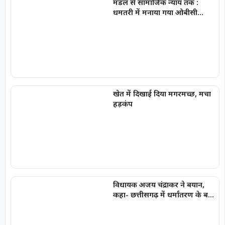
मंडल से सामाजिक न्याय तक :
धमतरी में मनाया गया ओबीसी
सामाजिक न्याय दिवस
खेत में दिखाई दिया मगरमच्छ, मचा
हड़कंप
विधायक अजय चंद्राकर ने बयान,
कहा- छत्तीसगढ़ में धर्मांतरण के बड़े
रैकेट का अरुण पन्नालाल सरगना है