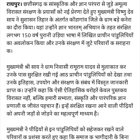
रायपुर।
छत्तीसगढ़ की सांस्कृतिक और ज्ञान परंपरा से जुड़े अमूल्य
c
at
e
te
ai
p
ar
विरासत संरक्षण के प्रयासों को नई प्रेरणा देते हुए मुख्यमंत्री विष्णु देव
e
s
g
re
l
y
e
साय ने सुशासन तिहार के अंतर्गत कोंडागांव जिले के ग्राम बड़े कनेरा
b
A
ra
st
Li
का दौरा किया। यहां उन्होंने ज्ञान भारतम् अभियान के तहत संरक्षित
लगभग 150 वर्ष पुरानी उड़िया भाषा में लिखित प्राचीन पांडुलिपियों
o
p
m
n
का अवलोकन किया और उनके संरक्षण में जुटे परिवारों की सराहना
o
p
k
की।
k
मुख्यमंत्री श्री साय ने ग्राम निवासी रामूराम यादव से मुलाकात कर
उनके पास सुरक्षित रखी गई आठ प्राचीन पांडुलिपियों को देखा तथा
उनके इतिहास, उपयोग और संरक्षण के संबंध में विस्तृत जानकारी
प्राप्त की। उन्होंने कहा कि ऐसी ऐतिहासिक धरोहरें केवल पुस्तकीय
विरासत नहीं, बल्कि हमारी सभ्यता, संस्कृति और पारंपरिक ज्ञान
प्रणाली की जीवंत पहचान हैं। इन्हें संरक्षित रखना आने वाली पीढ़ियों
को अपनी जड़ों से जोड़ने का महत्वपूर्ण माध्यम है।
मुख्यमंत्री ने पीढ़ियों से इन पांडुलिपियों को सहेजकर रखने वाले
परिवारों की प्रशंसा करते हुए कहा कि समाज की भागीदारी के बिना