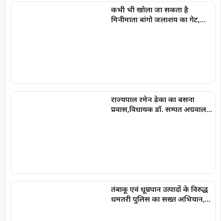
कभी भी खोला जा सकता है
मिनीमाता बांगो जलाशय का गेट,
अलर्ट जारी
राज्यपाल रमेन डेका का बसना
प्रवास,विधायक डॉ. सम्पत अग्रवाल
के निवास ‘नीलांचल भवन’ में पुष्प
वर्षा से हुआ भव्य स्वागत
तंबाकू एवं धूम्रपान उत्पादों के विरुद्ध
धमतरी पुलिस का सख्त अभियान,
100 प्रकरण दर्ज, 20,000 रूपये की
चालानी कार्यवाही