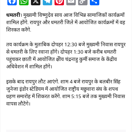
F
W
X
T
Pi
E
C
S
a
h
el
n
m
o
h
धमतरी
। मुख्यमंत्री विष्णुदेव साय आज विभिन्न सामाजिकों कार्यक्रमों
c
at
e
te
ai
p
ar
शामिल होंगे. रायपुर और धमतरी जिले में आयोजित कार्यक्रमों में वह
e
s
g
re
l
y
e
शिरकत करेंगे.
b
A
ra
st
Li
तय कार्यक्रम के मुताबिक दोपहर 12:30 बजे मुख्यमंत्री निवास रायपुर
o
p
m
n
से धमतरी के लिए रवाना होंगे। दोपहर 1:30 बजे करीब धमतरी
o
p
k
पहुंचकर छाती में आयोजित क्षेत्रीय चंद्रनाहु कुर्मी समाज के केंद्रीय
k
अधिवेशन में शामिल होंगे।
इसके बाद रायपुर लौट आएंगे. शाम 4 बजे रायपुर के बलबीर सिंह
जुनेजा इंडोर स्टेडियम में आयोजित राष्ट्रीय मछुवारा संघ के शपथ
ग्रहण समारोह में शिकरत करेंगे. शाम 5:15 बजे तक मुख्यमंत्री निवास
वापस लौटेंगे।