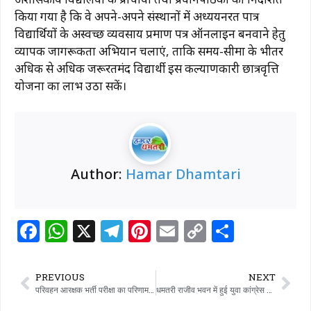
किया गया है कि वे अपने-अपने संस्थानों में अध्ययनरत पात्र
विद्यार्थियों के अस्वच्छ व्यवसाय प्रमाण पत्र ऑनलाइन बनवाने हेतु
व्यापक जागरूकता अभियान चलाएं, ताकि समय-सीमा के भीतर
अधिक से अधिक जरूरतमंद विद्यार्थी इस कल्याणकारी छात्रवृत्ति
योजना का लाभ उठा सकें।
Author:
Hamar Dhamtari
F
W
X
T
Pi
E
C
S
a
h
el
n
m
o
h
c
at
e
te
ai
p
ar
PREVIOUS
NEXT
e
s
g
re
l
y
e
परिवहन आरक्षक भर्ती परीक्षा का परिणाम जारी
धमतरी राजीव भवन में हुई युवा कांग्रेस की बैठक, युवाओं की सक्रिय भागीदारी पर विशेष जोर