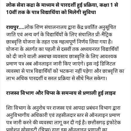
लोक सेवा केंद्रों के माध्यम से पारदर्शी हुई प्रक्रिया, कक्षा 1 से
c
at
e
te
ai
p
ar
10वीं तक के पात्र विद्यार्थियों को मिलेगी सुविधा
e
s
g
re
l
y
e
b
A
ra
st
Li
रायपुर….
लोक शिक्षण संचालनालय द्वारा केंद्र प्रवर्तित अनुसूचित
o
p
m
n
जाति एवं अन्य वर्ग के विद्यार्थियों के लिए संचालित प्री-मैट्रिक
छात्रवृत्ति योजना के तहत एक महत्वपूर्ण निर्णय लिया गया है।
o
p
k
योजना के अंतर्गत कक्षा पहली से दसवीं तक अध्ययनरत विद्यार्थियों
k
को दी जाने वाली अस्वच्छ व्यवसाय छात्रवृत्ति के लिए आवश्यक
प्रमाण पत्र अब ऑनलाइन जारी किए जाएंगे। इस नई डिजिटल
व्यवस्था से पात्र विद्यार्थियों को भटकना नहीं पड़ेगा और छात्रवृत्ति का
लाभ अधिक पारदर्शी व सरल प्रक्रिया से सीधे मिल सकेगा।
राजस्व विभाग और चिप्स के समन्वय से प्रणाली हुई लाइव
शिक्षा विभाग के अनुरोध पर राजस्व एवं आपदा प्रबंधन विभाग द्वारा
अनुविभागीय अधिकारी एवं तहसीलदार स्तर से ऑनलाइन प्रमाण
पत्र जारी करने की व्यवस्था लागू कर दी गई है। छत्तीसगढ़ इंफोटेक
प्रमोशन सोसाइटी (चिप्स) द्वारा इस ऑनलाइन प्रणाली का