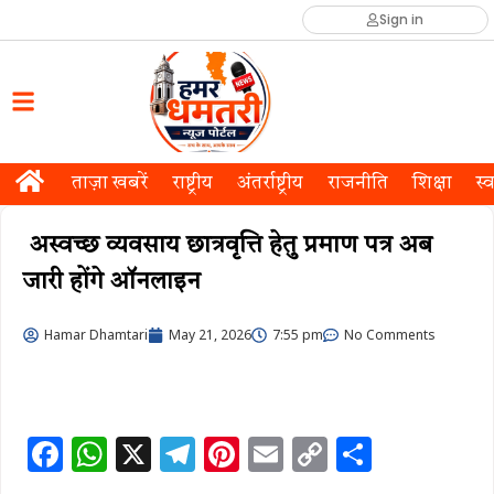
Sign in
ताज़ा खबरें
राष्ट्रीय
अंतर्राष्ट्रीय
राजनीति
शिक्षा
स्व
अस्वच्छ व्यवसाय छात्रवृत्ति हेतु प्रमाण पत्र अब
जारी होंगे ऑनलाइन
Hamar Dhamtari
May 21, 2026
7:55 pm
No Comments
F
W
X
T
Pi
E
C
S
a
h
el
n
m
o
h