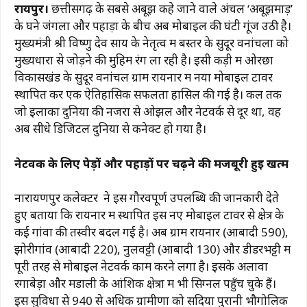
रायपुर।
छत्तीसगढ़ के सबसे अबूझ कहे जाने वाले अंचल ‘अबूझमाड़’
c
at
e
te
ai
p
ar
के घने जंगलों और पहाड़ों के बीच अब मोबाइल की घंटी गूंज उठी है।
e
s
g
re
l
y
e
मुख्यमंत्री श्री विष्णु देव साय के नेतृत्व में बस्तर के सुदूर वनांचलों को
b
A
ra
st
Li
मुख्यधारा से जोड़ने की मुहिम रंग ला रही है। इसी कड़ी में ओरछा
विकासखंड के सुदूर वनांचल ग्राम रायनार में नया मोबाइल टावर
o
p
m
n
स्थापित कर एक ऐतिहासिक सफलता हासिल की गई है। कल तक
o
p
k
जो इलाका दुनिया की नजरों से ओझल और नेटवर्क से दूर था, वह
k
अब सीधे डिजिटल दुनिया से कनेक्ट हो गया है।
​नेटवर्क के लिए पेड़ों और पहाड़ों पर चढ़ने की मजबूरी हुई खत्म
​नारायणपुर कलेक्टर ने इस गौरवपूर्ण उपलब्धि की जानकारी देते
हुए बताया कि रायनार में स्थापित इस नए मोबाइल टावर से क्षेत्र के
कई गांवों की तस्वीर बदल गई है। अब ग्राम रायनार (आबादी 590),
झोरीगांव (आबादी 220), नुलवट्टी (आबादी 130) और डीडरभट्टी में
पूरी तरह से मोबाइल नेटवर्क काम करने लगा है। इसके अलावा
रेंगाबेड़ा और मडाली के आंशिक क्षेत्रों में भी सिग्नल पहुँच चुके हैं।
​इस सुविधा से 940 से अधिक ग्रामीणों को सदियों पुरानी भौगोलिक