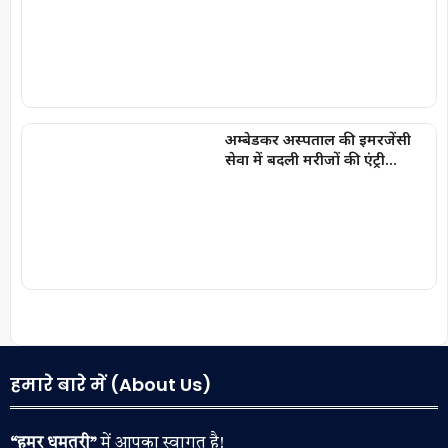
‘अन्नपूर्ति ग्रेन एटीएम‘ का शुभारंभ
अम्बेडकर अस्पताल की इमरजेंसी
सेवा में बदली मरीजों की एंट्री
व्यवस्था, गंभीर मरीजों को सीएमओ
कक्ष से मिलेगा सीधा प्रवेश
हमारे बारे में (About Us)
“हमर धमतरी”
में आपका स्वागत है!