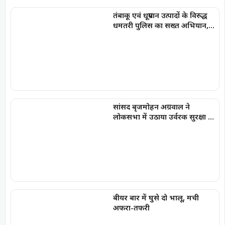
तंबाकू एवं धूम्रपान उत्पादों के विरुद्ध
धमतरी पुलिस का सख्त अभियान,
100 प्रकरण दर्ज, 20,000 रूपये की
चालानी कार्यवाही
सांसद बृजमोहन अग्रवाल ने
लोकसभा में उठाया उर्वरक सुरक्षा का
मुद्दा
बीयर बार में घुसे दो भालू, मची
अफरा-तफरी