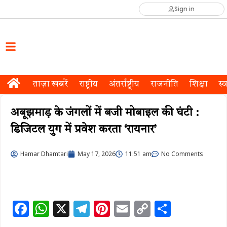
Sign in
ताज़ा खबरें
राष्ट्रीय
अंतर्राष्ट्रीय
राजनीति
शिक्षा
स्व
अबूझमाड़ के जंगलों में बजी मोबाइल की घंटी :
डिजिटल युग में प्रवेश करता ‘रायनार’
Hamar Dhamtari
May 17, 2026
11:51 am
No Comments
F
W
X
T
Pi
E
C
S
a
h
el
n
m
o
h